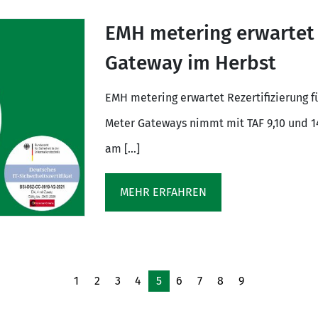
EMH metering erwartet R
Gateway im Herbst
EMH metering erwartet Rezertifizierung 
Meter Gateways nimmt mit TAF 9,10 und 14
am […]
MEHR ERFAHREN
1
2
3
4
5
6
7
8
9