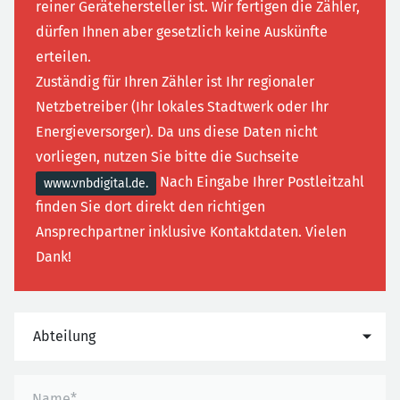
reiner Gerätehersteller ist. Wir fertigen die Zähler,
dürfen Ihnen aber gesetzlich keine Auskünfte
erteilen.
Zuständig für Ihren Zähler ist Ihr regionaler
Netzbetreiber (Ihr lokales Stadtwerk oder Ihr
Energieversorger). Da uns diese Daten nicht
vorliegen, nutzen Sie bitte die Suchseite
Nach Eingabe Ihrer Postleitzahl
www.vnbdigital.de.
finden Sie dort direkt den richtigen
Ansprechpartner inklusive Kontaktdaten. Vielen
Dank!
Abteilung