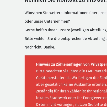
Wünschen Sie weitere Informationen über uns
oder unser Unternehmen?
Gerne helfen Ihnen unsere jeweiligen Abteilung
Bitte wählen Sie die entsprechende Abteilung 
Nachricht. Danke.
Hinweis zu Zähleranfragen von Privatpe
Bitte beachten Sie, dass die EMH meterin
Gerätehersteller ist. Wir fertigen die Zäh
aber gesetzlich keine Auskünfte erteilen.
Zuständig für Ihren Zähler ist Ihr regiona
lokales Stadtwerk oder Ihr Energieversor
Daten nicht vorliegen, nutzen Sie bitte d