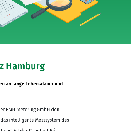
tz Hamburg
gen an lange Lebensdauer und
der EMH metering GmbH den
das intelligente Messsystem des
t eng getaktet“, betont Eric