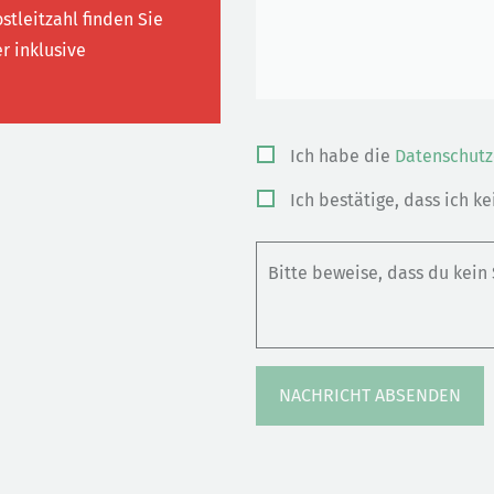
stleitzahl finden Sie
r inklusive
Bitte
Ich habe die
Datenschutz
lasse
Ich bestätige, dass ich k
dieses
Feld
Bitte beweise, dass du kei
leer.