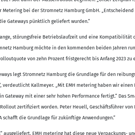
er Metering bei der Stromnetz Hamburg GmbH. „Entscheidend w
die Gateways pünktlich geliefert wurden.“
ange, störungsfreie Betriebslaufzeit und eine Kompatibilität 
romnetz Hamburg möchte in den kommenden beiden Jahren rund
olloutquote von zehn Prozent fristgerecht bis Anfang 2023 zu er
ways legt Stromnetz Hamburg die Grundlage für den reibungs
“, verdeutlicht Kallmeyer. „Mit EMH metering haben wir einen 
 ein Gateway mit einer sehr hohen Performance fertigt.“ Das 
Rollout zertifiziert worden. Peter Heuell, Geschäftsführer vo
 schafft die Grundlage für zukünftige Anwendungen.“
 ausgeliefert. EMH metering hat diese neue Verpackungs- und 