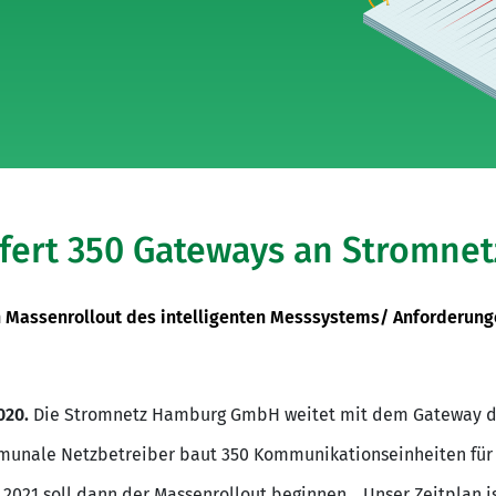
efert 350 Gateways an Stromne
en Massenrollout des intelligenten Messsystems/ Anforderun
020.
Die Stromnetz Hamburg GmbH weitet mit dem Gateway 
munale Netzbetreiber baut 350 Kommunikationseinheiten für 
2021 soll dann der Massenrollout beginnen. „Unser Zeitplan is