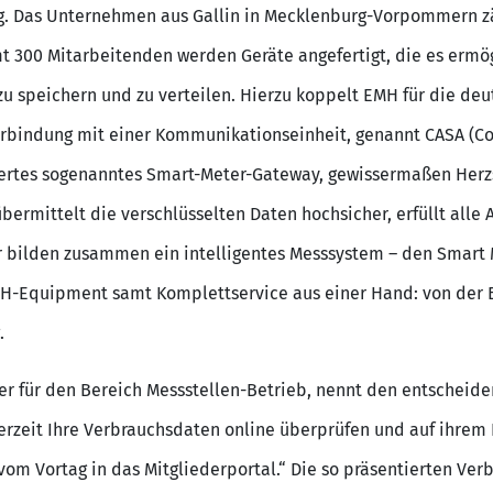
g. Das Unternehmen aus Gallin in Mecklenburg-Vorpommern zä
mt 300 Mitarbeitenden werden Geräte angefertigt, die es ermö
 zu speichern und zu verteilen. Hierzu koppelt EMH für die d
erbindung mit einer Kommunikationseinheit, genannt CASA (C
fiziertes sogenanntes Smart-Meter-Gateway, gewissermaßen Her
übermittelt die verschlüsselten Daten hochsicher, erfüllt all
r bilden zusammen ein intelligentes Messsystem – den Smart 
H-Equipment samt Komplettservice aus einer Hand: von der B
.
er für den Bereich Messstellen-Betrieb, nennt den entscheid
erzeit Ihre Verbrauchsdaten online überprüfen und auf ihrem 
vom Vortag in das Mitgliederportal.“ Die so präsentierten V