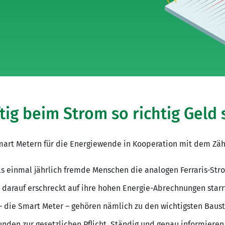
ig beim Strom so richtig Geld
art Metern für die Energiewende in Kooperation mit dem Zäh
 als einmal jährlich fremde Menschen die analogen Ferraris-St
darauf erschreckt auf ihre hohen Energie-Abrechnungen starrt
 die Smart Meter – gehören nämlich zu den wichtigsten Baust
nden zur gesetzlichen Pflicht. Ständig und genau informiere