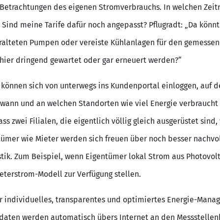
Betrachtungen des eigenen Stromverbrauchs. In welchen Zeit
Sind meine Tarife dafür noch angepasst? Pflugradt: „Da könn
veralteten Pumpen oder vereiste Kühlanlagen für den gemesse
 hier dringend gewartet oder gar erneuert werden?“
können sich von unterwegs ins Kundenportal einloggen, auf
ann und an welchen Standorten wie viel Energie verbraucht w
ss zwei Filialen, die eigentlich völlig gleich ausgerüstet sind,
mer wie Mieter werden sich freuen über noch besser nachvol
tik. Zum Beispiel, wenn Eigentümer lokal Strom aus Photovol
eterstrom-Modell zur Verfügung stellen.
r individuelles, transparentes und optimiertes Energie-Mana
sdaten werden automatisch übers Internet an den Messstellenb