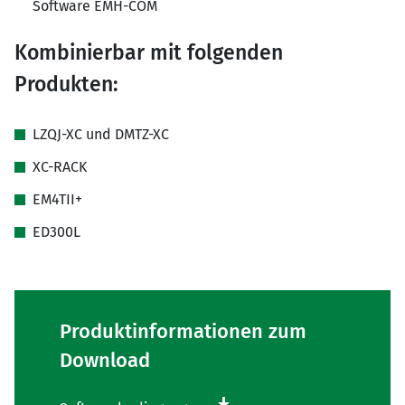
Software EMH-COM
Kombinierbar mit folgenden
Produkten:
LZQJ-XC und DMTZ-XC
XC-RACK
EM4TII+
ED300L
Produktinformationen zum
Download