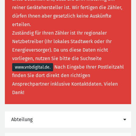
reiner Gerätehersteller ist. Wir fertigen die Zähler,
dürfen Ihnen aber gesetzlich keine Auskünfte
erteilen.
Zuständig für Ihren Zähler ist Ihr regionaler
Netzbetreiber (Ihr lokales Stadtwerk oder Ihr
Energieversorger). Da uns diese Daten nicht
vorliegen, nutzen Sie bitte die Suchseite
Nach Eingabe Ihrer Postleitzahl
www.vnbdigital.de.
finden Sie dort direkt den richtigen
Ansprechpartner inklusive Kontaktdaten. Vielen
Dank!
Abteilung