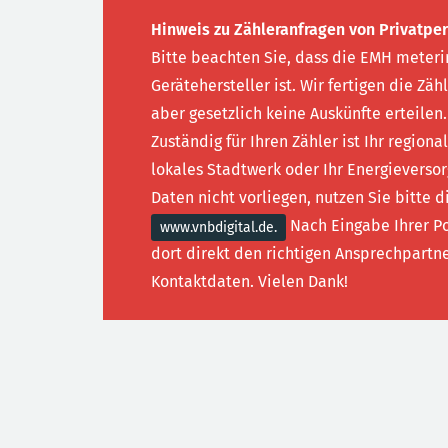
Hinweis zu Zähleranfragen von Privatpe
Bitte beachten Sie, dass die EMH meterin
Gerätehersteller ist. Wir fertigen die Zäh
aber gesetzlich keine Auskünfte erteilen.
Zuständig für Ihren Zähler ist Ihr regiona
lokales Stadtwerk oder Ihr Energieversor
Daten nicht vorliegen, nutzen Sie bitte d
Nach Eingabe Ihrer Po
www.vnbdigital.de.
dort direkt den richtigen Ansprechpartne
Kontaktdaten. Vielen Dank!