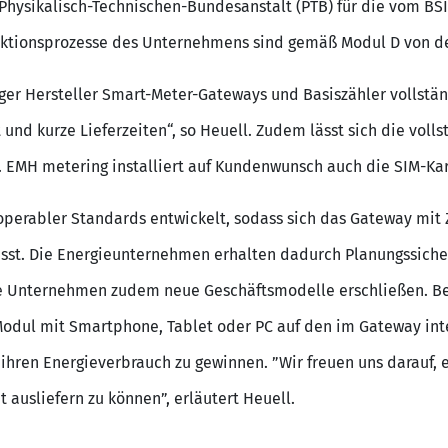
ysikalisch-Technischen-Bundesanstalt (PTB) für die vom BSI 
duktionsprozesse des Unternehmens sind gemäß Modul D von de
ger Hersteller Smart-Meter-Gateways und Basiszähler vollstä
 und kurze Lieferzeiten“, so Heuell. Zudem lässt sich die voll
 EMH metering installiert auf Kundenwunsch auch die SIM-Kar
operabler Standards entwickelt, sodass sich das Gateway mit 
ässt. Die Energieunternehmen erhalten dadurch Planungssicherh
 Unternehmen zudem neue Geschäftsmodelle erschließen. Be
odul mit Smartphone, Tablet oder PC auf den im Gateway int
n ihren Energieverbrauch zu gewinnen. ”Wir freuen uns darauf, 
t ausliefern zu können”, erläutert Heuell.