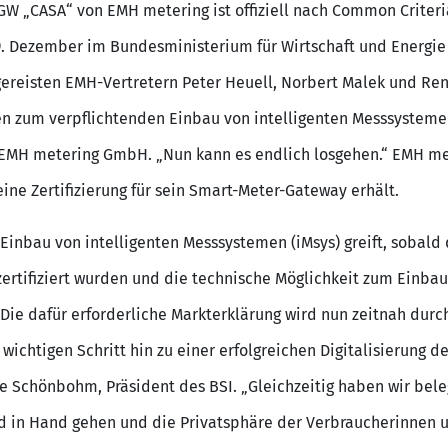
 „CASA“ von EMH metering ist offiziell nach Common Criteria (
9. Dezember im Bundesministerium für Wirtschaft und Energie 
gereisten EMH-Vertretern Peter Heuell, Norbert Malek und Ren
gen zum verpflichtenden Einbau von intelligenten Messsystemen
 EMH metering GmbH. „Nun kann es endlich losgehen.“ EMH met
eine Zertifizierung für sein Smart-Meter-Gateway erhält.
 Einbau von intelligenten Messsystemen (iMsys) greift, sobald
ertifiziert wurden und die technische Möglichkeit zum Einba
 Die dafür erforderliche Markterklärung wird nun zeitnah durch
 wichtigen Schritt hin zu einer erfolgreichen Digitalisierung d
 Schönbohm, Präsident des BSI. „Gleichzeitig haben wir bele
d in Hand gehen und die Privatsphäre der Verbraucherinnen un