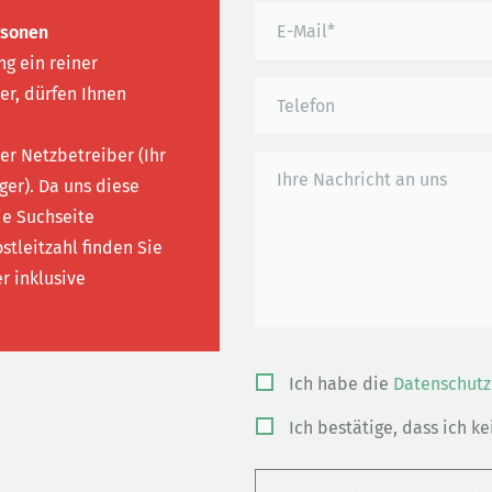
rsonen
g ein reiner
ler, dürfen Ihnen
ler Netzbetreiber (Ihr
ger). Da uns diese
ie Suchseite
stleitzahl finden Sie
r inklusive
Bitte
Ich habe die
Datenschutz
lasse
Ich bestätige, dass ich k
dieses
Feld