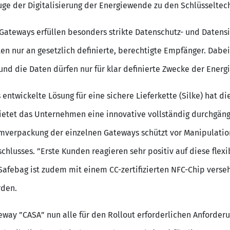
ge der Digitalisierung der Energiewende zu den Schlüsseltec
-Gateways erfüllen besonders strikte Datenschutz- und Datensi
n nur an gesetzlich definierte, berechtigte Empfänger. Dabei
nd die Daten dürfen nur für klar definierte Zwecke der Ener
ntwickelte Lösung für eine sichere Lieferkette (Silke) hat die 
ietet das Unternehmen eine innovative vollständig durchgängi
Umverpackung der einzelnen Gateways schützt vor Manipulatio
chlusses. ”Erste Kunden reagieren sehr positiv auf diese flex
r Safebag ist zudem mit einem CC-zertifizierten NFC-Chip ver
rden.
ay ”CASA” nun alle für den Rollout erforderlichen Anforderun